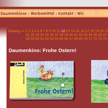
Katalog
<<
1
2
3
4
5
6
7
8
9
10
11
12
13
14
15
16
17
18
19
20
2
31
32
33
34
35
36
37
38
39
40
41
42
43
44
45
46
47
58
59
60
61
62
63
64
65
66
67
68
69
70
71
72
73
74
Daumenkino: Frohe Ostern!