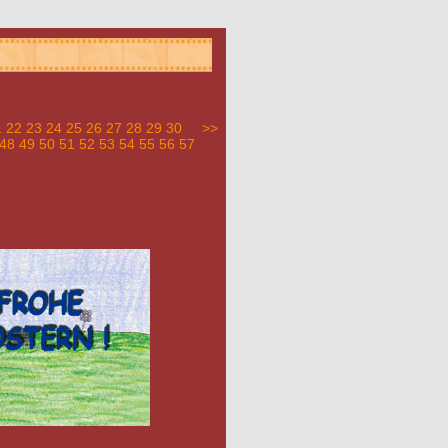
1
22
23
24
25
26
27
28
29
30
>>
48
49
50
51
52
53
54
55
56
57