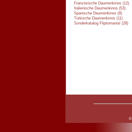
Französische Daumenkinos (12)
Italienische Daumenkinos (53)
Spanische Daumenkinos (9)
Türkische Daumenkinos (11)
Sonderkatalog Fliptomania! (28)
©