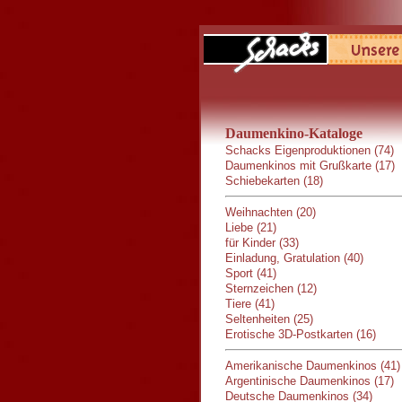
Daumenkino-Kataloge
Schacks Eigenproduktionen (74)
Daumenkinos mit Grußkarte (17)
Schiebekarten (18)
Weihnachten (20)
Liebe (21)
für Kinder (33)
Einladung, Gratulation (40)
Sport (41)
Sternzeichen (12)
Tiere (41)
Seltenheiten (25)
Erotische 3D-Postkarten (16)
Amerikanische Daumenkinos (41)
Argentinische Daumenkinos (17)
Deutsche Daumenkinos (34)