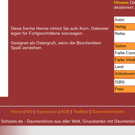
Hinweis
Die
deaktiviert.
Autor:
Verlag:
Diese freche Henne nimmt Sie aufs Korn. Ostereier
legen für Fortgeschrittene sozusagen.
Reihe:
Geeignet als Ostergruß, wenn die Beschenkten
Seiten:
Spaß verstehen.
Farbe Cove
Farbe Inhal
Land:
Artikelnum
ISBN:
Preis
Home
|
Wir
|
Impressum
|
AGB
|
Titelliste
|
Daumenkinolinks
 Schacks.de - Daumenkinos aus aller Welt, Grusskarten mit Daumenki