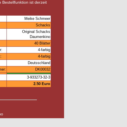
 Bestellfunktion ist derzeit
Meike Schmeer
Schacks
Original Schacks
Daumenkino
40 Blätter
r:
4-farbig
t:
4-farbig
Deutsschland
mer:
DK00032
3-933273-32-3
2.50 Euro
no