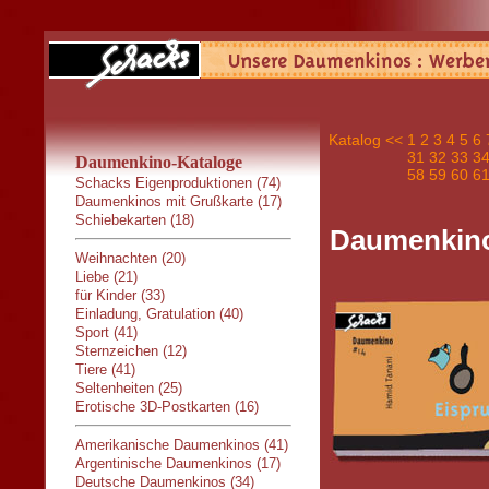
Katalog
<<
1
2
3
4
5
6
31
32
33
3
Daumenkino-Kataloge
58
59
60
6
Schacks Eigenproduktionen (74)
Daumenkinos mit Grußkarte (17)
Schiebekarten (18)
Daumenkino
Weihnachten (20)
Liebe (21)
für Kinder (33)
Einladung, Gratulation (40)
Sport (41)
Sternzeichen (12)
Tiere (41)
Seltenheiten (25)
Erotische 3D-Postkarten (16)
Amerikanische Daumenkinos (41)
Argentinische Daumenkinos (17)
Deutsche Daumenkinos (34)