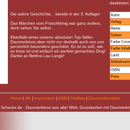
deaktiviert.
Die wahre Geschichte... bereits in der 3. Auflage!
Autor:
Verlag:
Das Märchen vom Froschkönig war ganz anders,
doch sehen Sie selbst...
Reihe:
Seiten:
Ebenfalls eines unserer absoluten Top-Seller-
Daumenkinos aber nicht nur deshalb auch von uns
Farbe Cove
persönlich besonders geschätzt. Es ist so süß, wie
Farbe Inhal
es böse ist und einfach ein perfekt gemachtes Ding!
Land:
Danke an Bettina Lau-Lange!
Artikelnum
ISBN:
Preis
Home
|
Wir
|
Impressum
|
AGB
|
Titelliste
|
Daumenkinolinks
 Schacks.de - Daumenkinos aus aller Welt, Grusskarten mit Daumenki