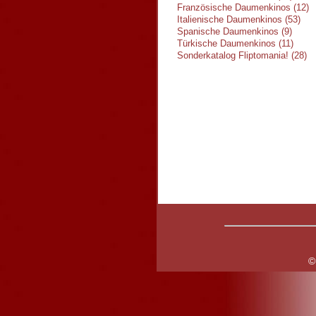
Französische Daumenkinos (12)
Italienische Daumenkinos (53)
Spanische Daumenkinos (9)
Türkische Daumenkinos (11)
Sonderkatalog Fliptomania! (28)
©