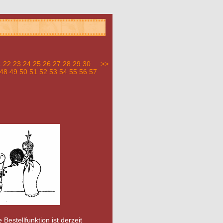
1
22
23
24
25
26
27
28
29
30
>>
48
49
50
51
52
53
54
55
56
57
 Bestellfunktion ist derzeit