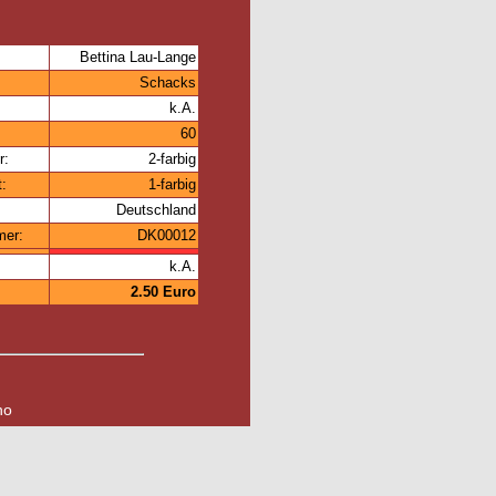
Bettina Lau-Lange
Schacks
k.A.
60
r:
2-farbig
t:
1-farbig
Deutschland
mer:
DK00012
k.A.
2.50 Euro
no