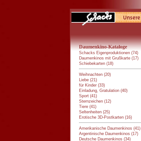
Daumenkino-Kataloge
Schacks Eigenproduktionen (74)
Daumenkinos mit Grußkarte (17)
Schiebekarten (18)
Weihnachten (20)
Liebe (21)
für Kinder (33)
Einladung, Gratulation (40)
Sport (41)
Sternzeichen (12)
Tiere (41)
Seltenheiten (25)
Erotische 3D-Postkarten (16)
Amerikanische Daumenkinos (41)
Argentinische Daumenkinos (17)
Deutsche Daumenkinos (34)