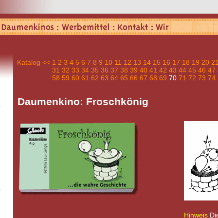
Katalog
<<
1
2
3
4
5
6
7
8
9
10
11
12
13
14
15
16
17
18
19
20
2
31
32
33
34
35
36
37
38
39
40
41
42
43
44
45
46
47
58
59
60
61
62
63
64
65
66
67
68
69
70
71
72
73
74
Daumenkino: Froschkönig
Hinweis
Die