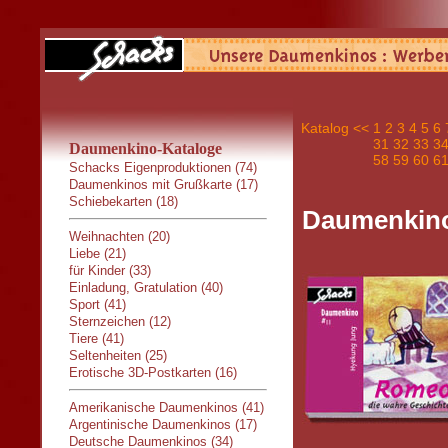
Katalog
<<
1
2
3
4
5
6
31
32
33
3
Daumenkino-Kataloge
58
59
60
6
Schacks Eigenproduktionen (74)
Daumenkinos mit Grußkarte (17)
Schiebekarten (18)
Daumenkino
Weihnachten (20)
Liebe (21)
für Kinder (33)
Einladung, Gratulation (40)
Sport (41)
Sternzeichen (12)
Tiere (41)
Seltenheiten (25)
Erotische 3D-Postkarten (16)
Amerikanische Daumenkinos (41)
Argentinische Daumenkinos (17)
Deutsche Daumenkinos (34)