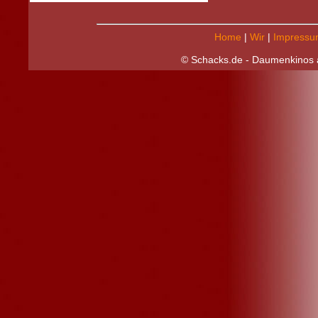
Home
|
Wir
|
Impressu
© Schacks.de - Daumenkinos a