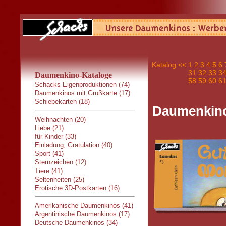
Katalog
<<
1
2
3
4
5
6
31
32
33
3
Daumenkino-Kataloge
58
59
60
6
Schacks Eigenproduktionen (74)
Daumenkinos mit Grußkarte (17)
Schiebekarten (18)
Daumenkino
Weihnachten (20)
Liebe (21)
für Kinder (33)
Einladung, Gratulation (40)
Sport (41)
Sternzeichen (12)
Tiere (41)
Seltenheiten (25)
Erotische 3D-Postkarten (16)
Amerikanische Daumenkinos (41)
Argentinische Daumenkinos (17)
Deutsche Daumenkinos (34)