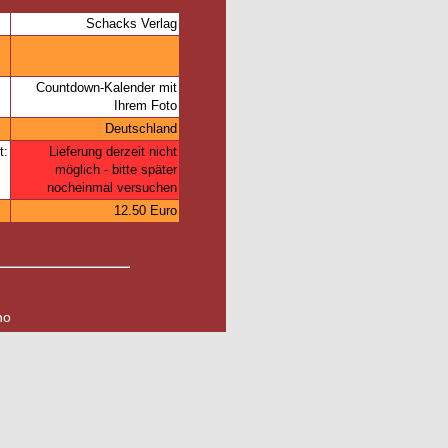
Schacks Verlag
Countdown-Kalender mit
Ihrem Foto
Deutschland
t:
Lieferung derzeit nicht
möglich - bitte später
nocheinmal versuchen
12.50 Euro
no