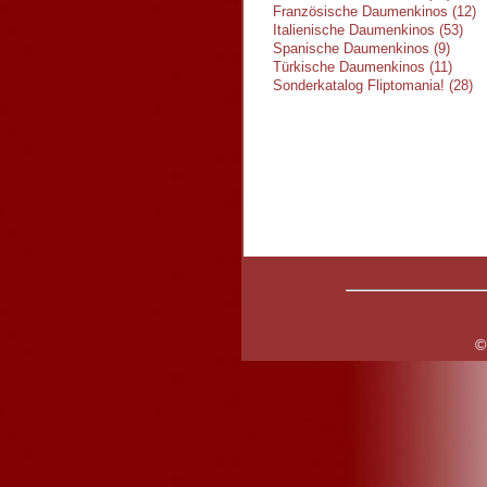
Französische Daumenkinos (12)
Italienische Daumenkinos (53)
Spanische Daumenkinos (9)
Türkische Daumenkinos (11)
Sonderkatalog Fliptomania! (28)
©