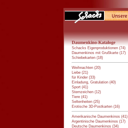
Daumenkino-Kataloge
Schacks Eigenproduktionen (74)
Daumenkinos mit Grußkarte (17)
Schiebekarten (18)
Weihnachten (20)
Liebe (21)
für Kinder (33)
Einladung, Gratulation (40)
Sport (41)
Sternzeichen (12)
Tiere (41)
Seltenheiten (25)
Erotische 3D-Postkarten (16)
Amerikanische Daumenkinos (41)
Argentinische Daumenkinos (17)
Deutsche Daumenkinos (34)