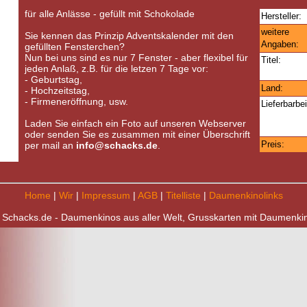
für alle Anlässe - gefüllt mit Schokolade
Hersteller:
weitere
Sie kennen das Prinzip Adventskalender mit den
Angaben:
gefüllten Fensterchen?
Nun bei uns sind es nur 7 Fenster - aber flexibel für
Titel:
jeden Anlaß, z.B. für die letzen 7 Tage vor:
- Geburtstag,
Land:
- Hochzeitstag,
- Firmeneröffnung, usw.
Lieferbarbei
Laden Sie einfach ein Foto auf unseren Webserver
oder senden Sie es zusammen mit einer Überschrift
Preis:
per mail an
info@schacks.de
.
Home
|
Wir
|
Impressum
|
AGB
|
Titelliste
|
Daumenkinolinks
 Schacks.de - Daumenkinos aus aller Welt, Grusskarten mit Daumenki