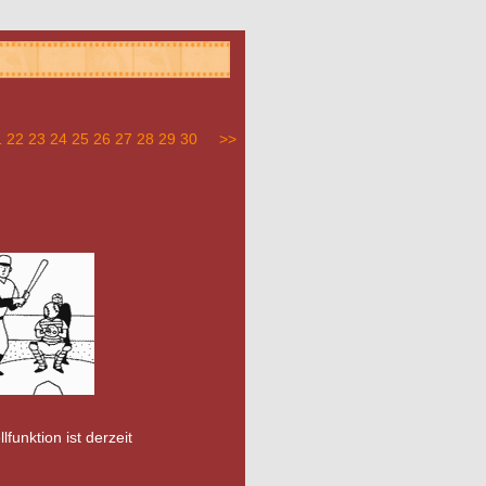
1
22
23
24
25
26
27
28
29
30
>>
lfunktion ist derzeit