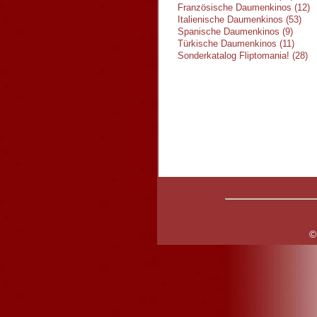
Französische Daumenkinos (12)
Italienische Daumenkinos (53)
Spanische Daumenkinos (9)
Türkische Daumenkinos (11)
Sonderkatalog Fliptomania! (28)
©