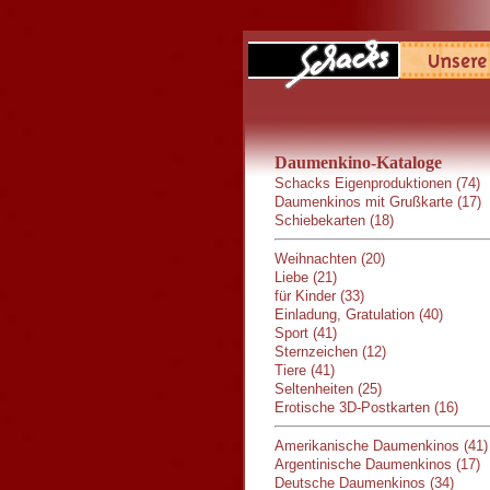
Daumenkino-Kataloge
Schacks Eigenproduktionen (74)
Daumenkinos mit Grußkarte (17)
Schiebekarten (18)
Weihnachten (20)
Liebe (21)
für Kinder (33)
Einladung, Gratulation (40)
Sport (41)
Sternzeichen (12)
Tiere (41)
Seltenheiten (25)
Erotische 3D-Postkarten (16)
Amerikanische Daumenkinos (41)
Argentinische Daumenkinos (17)
Deutsche Daumenkinos (34)