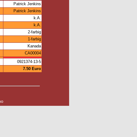
Patrick Jenkins
Patrick Jenkins
k.A.
k.A.
2-farbig
1-farbig
Kanada
CA00004
0921374-13-5
7.50 Euro
no