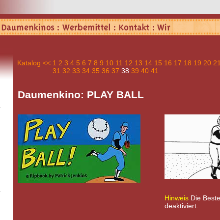
Katalog
<<
1
2
3
4
5
6
7
8
9
10
11
12
13
14
15
16
17
18
19
20
2
31
32
33
34
35
36
37
38
39
40
41
Daumenkino: PLAY BALL
Hinweis
Die Bestel
deaktiviert.