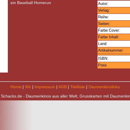
ein Baseball Homerun
Autor:
Verlag:
Reihe:
Seiten:
Farbe Cover:
Farbe Inhalt:
Land:
Artikelnummer:
ISBN:
Preis
Home
|
Wir
|
Impressum
|
AGB
|
Titelliste
|
Daumenkinolinks
 Schacks.de - Daumenkinos aus aller Welt, Grusskarten mit Daumenki