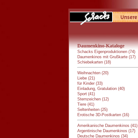
Daumenkino-Kataloge
Schacks Eigenproduktionen (74)
Daumenkinos mit Grußkarte (17)
Schiebekarten (18)
Weihnachten (20)
Liebe (21)
für Kinder (33)
Einladung, Gratulation (40)
Sport (41)
Sternzeichen (12)
Tiere (41)
Seltenheiten (25)
Erotische 3D-Postkarten (16)
Amerikanische Daumenkinos (41)
Argentinische Daumenkinos (17)
Deutsche Daumenkinos (34)