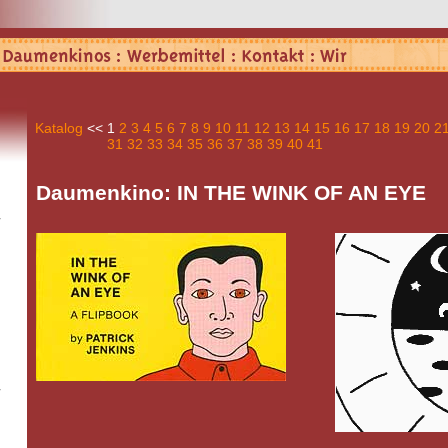
Katalog
<<
1
2
3
4
5
6
7
8
9
10
11
12
13
14
15
16
17
18
19
20
2
31
32
33
34
35
36
37
38
39
40
41
Daumenkino: IN THE WINK OF AN EYE