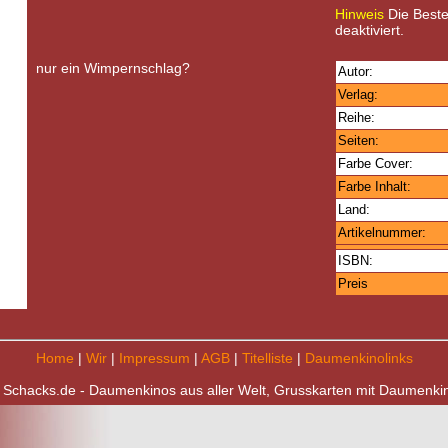
Hinweis
Die Bestel
deaktiviert.
nur ein Wimpernschlag?
Autor:
Verlag:
Reihe:
Seiten:
Farbe Cover:
Farbe Inhalt:
Land:
Artikelnummer:
ISBN:
Preis
Home
|
Wir
|
Impressum
|
AGB
|
Titelliste
|
Daumenkinolinks
 Schacks.de - Daumenkinos aus aller Welt, Grusskarten mit Daumenki