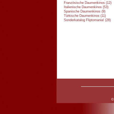
Französische Daumenkinos (12)
Italienische Daumenkinos (53)
Spanische Daumenkinos (9)
Türkische Daumenkinos (11)
Sonderkatalog Fliptomania! (28)
©