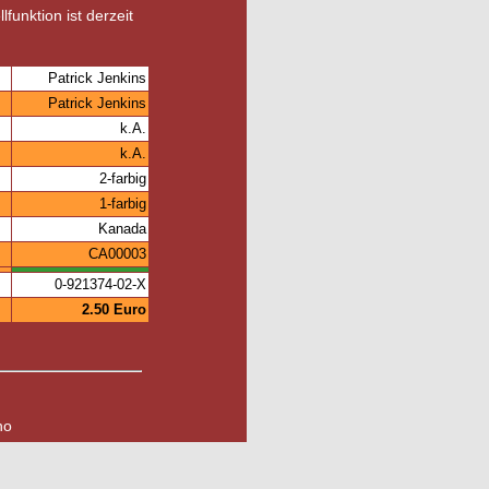
lfunktion ist derzeit
Patrick Jenkins
Patrick Jenkins
k.A.
k.A.
2-farbig
1-farbig
Kanada
CA00003
0-921374-02-X
2.50 Euro
no