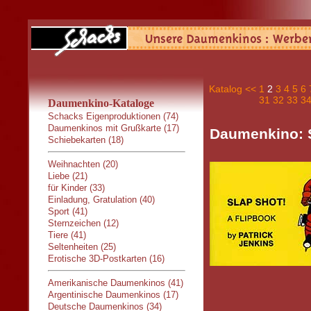
Katalog
<<
1
2
3
4
5
6
31
32
33
3
Daumenkino-Kataloge
Schacks Eigenproduktionen (74)
Daumenkinos mit Grußkarte (17)
Daumenkino:
Schiebekarten (18)
Weihnachten (20)
Liebe (21)
für Kinder (33)
Einladung, Gratulation (40)
Sport (41)
Sternzeichen (12)
Tiere (41)
Seltenheiten (25)
Erotische 3D-Postkarten (16)
Amerikanische Daumenkinos (41)
Argentinische Daumenkinos (17)
Deutsche Daumenkinos (34)