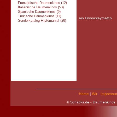
Französische Daumenkinos (12)
Italienische Daumenkinos (53)
Spanische Daumenkinos (9)
Türkische Daumenkinos (11)
ein Eishockeymatch
Sonderkatalog Fliptomania! (28)
Home
|
Wir
|
Impressu
© Schacks.de - Daumenkinos a