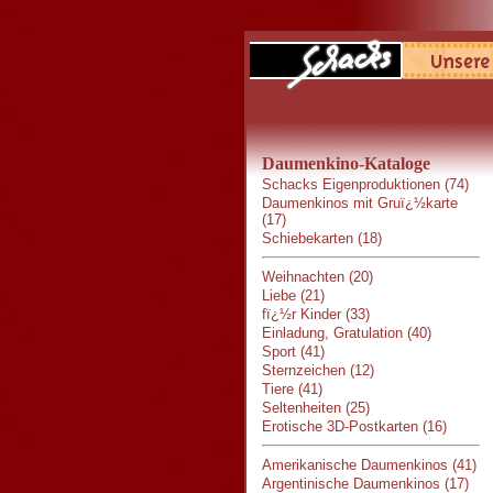
Daumenkino-Kataloge
Schacks Eigenproduktionen (74)
Daumenkinos mit Gruï¿½karte
(17)
Schiebekarten (18)
Weihnachten (20)
Liebe (21)
fï¿½r Kinder (33)
Einladung, Gratulation (40)
Sport (41)
Sternzeichen (12)
Tiere (41)
Seltenheiten (25)
Erotische 3D-Postkarten (16)
Amerikanische Daumenkinos (41)
Argentinische Daumenkinos (17)