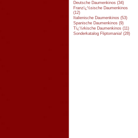
Deutsche Daumenkinos (34)
Franzï¿½sische Daumenkinos
(12)
Italienische Daumenkinos (53)
Spanische Daumenkinos (9)
Tï¿½rkische Daumenkinos (11)
Sonderkatalog Fliptomania! (28)