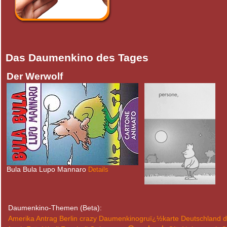
Das Daumenkino des Tages
Der Werwolf
Bula Bula Lupo Mannaro
Details
Daumenkino-Themen (Beta):
Amerika
Antrag
Berlin
crazy
Daumenkinogruï¿½karte
Deutschland
d