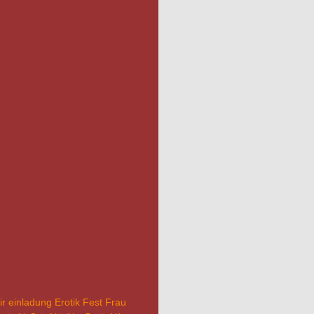
ir
einladung
Erotik
Fest
Frau